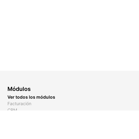
Módulos
Ver todos los módulos
Facturación
CRM
Inventario
Links de Pago
Cotizaciones
Tracking de Flotilla