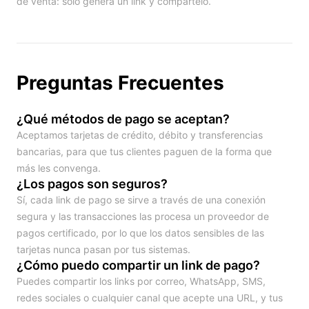
de venta: solo genera un link y compártelo.
Preguntas Frecuentes
¿Qué métodos de pago se aceptan?
Aceptamos tarjetas de crédito, débito y transferencias
bancarias, para que tus clientes paguen de la forma que
más les convenga.
¿Los pagos son seguros?
Sí, cada link de pago se sirve a través de una conexión
segura y las transacciones las procesa un proveedor de
pagos certificado, por lo que los datos sensibles de las
tarjetas nunca pasan por tus sistemas.
¿Cómo puedo compartir un link de pago?
Puedes compartir los links por correo, WhatsApp, SMS,
redes sociales o cualquier canal que acepte una URL, y tus