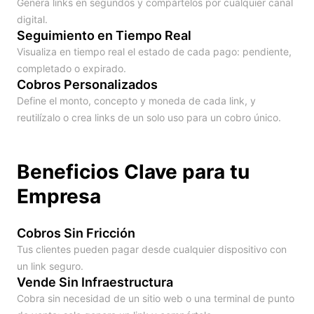
Genera links en segundos y compártelos por cualquier canal
digital.
Seguimiento en Tiempo Real
Visualiza en tiempo real el estado de cada pago: pendiente,
completado o expirado.
Cobros Personalizados
Define el monto, concepto y moneda de cada link, y
reutilízalo o crea links de un solo uso para un cobro único.
Beneficios Clave para tu
Empresa
Cobros Sin Fricción
Tus clientes pueden pagar desde cualquier dispositivo con
un link seguro.
Vende Sin Infraestructura
Cobra sin necesidad de un sitio web o una terminal de punto