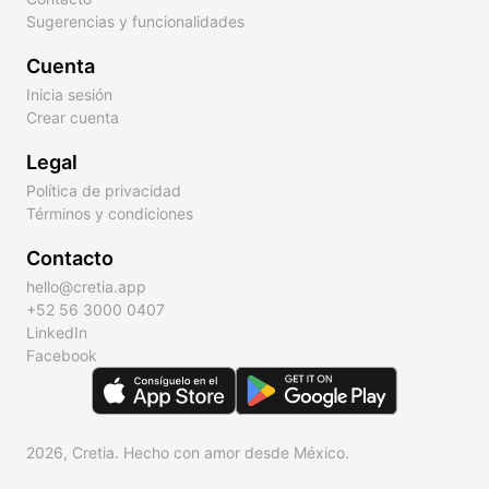
Sugerencias y funcionalidades
Cuenta
Inicia sesión
Crear cuenta
Legal
Política de privacidad
Términos y condiciones
Contacto
hello@cretia.app
+52 56 3000 0407
LinkedIn
Facebook
2026, Cretia. Hecho con amor desde México.