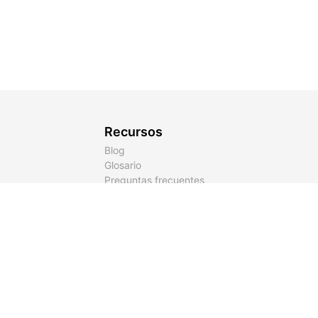
Recursos
Blog
Glosario
Preguntas frecuentes
Acerca de
Contacto
Sugerencias y funcionalidades
Cuenta
Inicia sesión
Crear cuenta
Legal