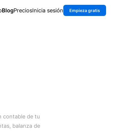
o
Blog
Precios
Inicia sesión
Empieza gratis
n contable de tu
ntas, balanza de