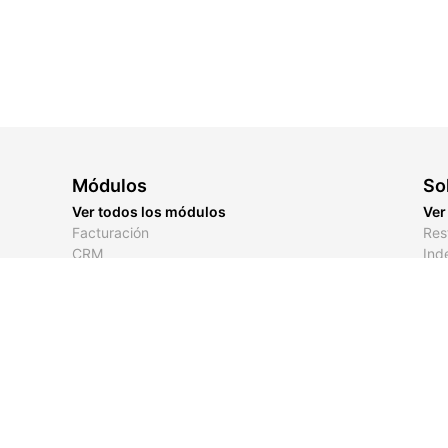
Módulos
So
Ver todos los módulos
Ver
Facturación
Res
CRM
Ind
Inventario
Peq
Links de Pago
Emp
Cotizaciones
Tracking de Flotilla
Comunicación
Tarjetas Digitales
Contabilidad
Incidencias