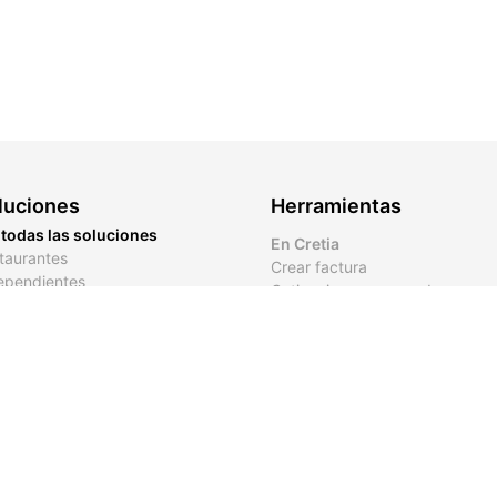
luciones
Herramientas
 todas las soluciones
En Cretia
taurantes
Crear factura
ependientes
Cotizaciones avanzadas
ueñas Empresas
Crear link de pago
rendedores
Ver contactos
Ver herramientas web
Calculadoras
Calculadora de tarifa por hora
Calculadora de horas extra
Calculadora de nómina
Calculadora de finiquito