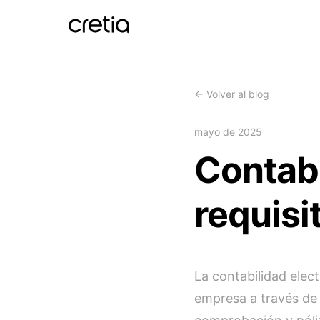
←
Volver al blog
mayo de 2025
Contabi
requisi
La contabilidad elect
empresa a través de 