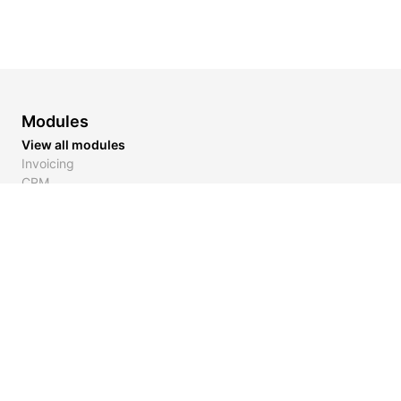
Modules
View all modules
Invoicing
CRM
Inventory
Payment Links
Quotes
Fleet Tracking
Communication
Digital Cards
Accounting
Issues
Solutions