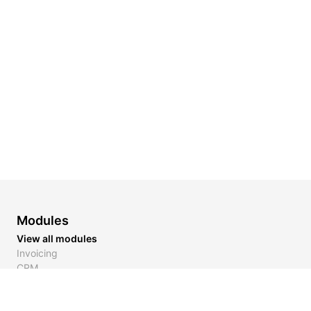
Modules
View all modules
Invoicing
CRM
Inventory
Payment Links