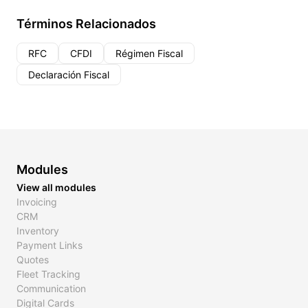
Términos Relacionados
RFC
CFDI
Régimen Fiscal
Declaración Fiscal
Modules
View all modules
Invoicing
CRM
Inventory
Payment Links
Quotes
Fleet Tracking
Communication
Digital Cards