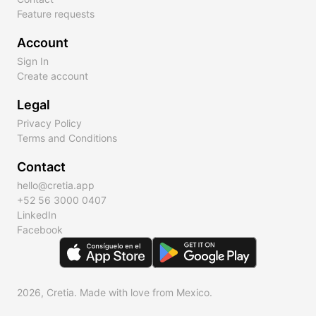
Feature requests
Account
Sign In
Create account
Legal
Privacy Policy
Terms and Conditions
Contact
hello@cretia.app
+52 56 3000 0407
LinkedIn
Facebook
2026, Cretia. Made with love from Mexico.