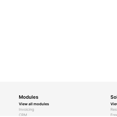
Modules
So
View all modules
Vie
Invoicing
Res
CRM
Fre