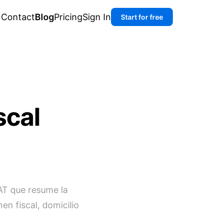
Contact
Blog
Pricing
Sign In
Start for free
scal
SAT que resume la
en fiscal, domicilio