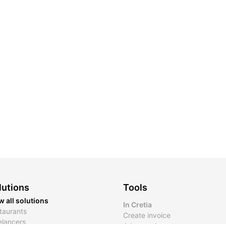
lutions
Tools
w all solutions
In Cretia
taurants
Create invoice
elancers
Advanced quotes