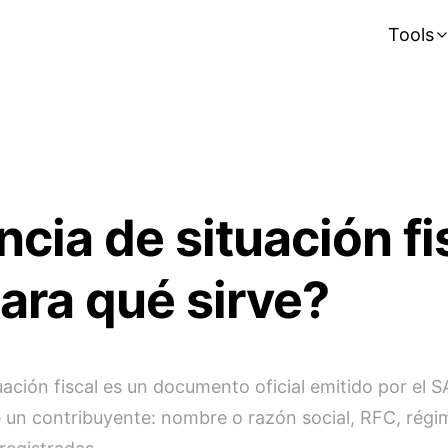
Tools
cia de situación fi
ara qué sirve?
uación fiscal es un documento oficial emitido por el 
e un contribuyente: nombre o razón social, RFC, régim