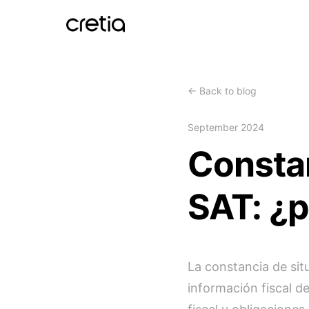
←
Back to blog
September 2024
Constan
SAT: ¿p
La constancia de sit
información fiscal d