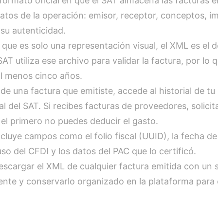
 formato oficial en que el SAT almacena las facturas e
atos de la operación: emisor, receptor, conceptos, im
 su autenticidad.
, que es solo una representación visual, el XML es el 
 SAT utiliza ese archivo para validar la factura, por lo
al menos cinco años.
de una factura que emitiste, accede al historial de tu
al del SAT. Si recibes facturas de proveedores, solici
 el primero no puedes deducir el gasto.
cluye campos como el folio fiscal (UUID), la fecha d
so del CFDI y los datos del PAC que lo certificó.
scargar el XML de cualquier factura emitida con un so
iente y conservarlo organizado en la plataforma para