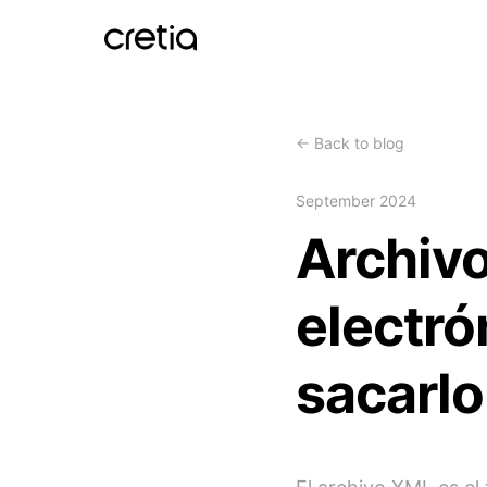
←
Back to blog
September 2024
Archivo
electró
sacarlo