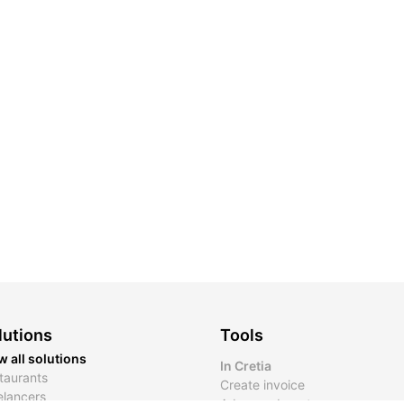
lutions
Tools
w all solutions
In Cretia
taurants
Create invoice
elancers
Advanced quotes