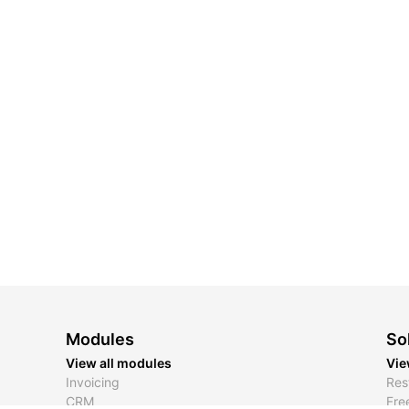
Modules
So
View all modules
Vie
Invoicing
Res
CRM
Fre