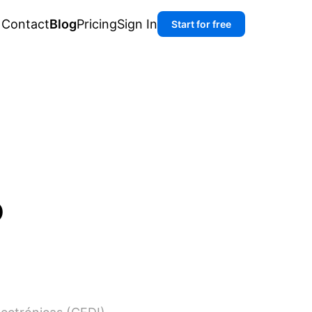
Contact
Blog
Pricing
Sign In
Start for free
o